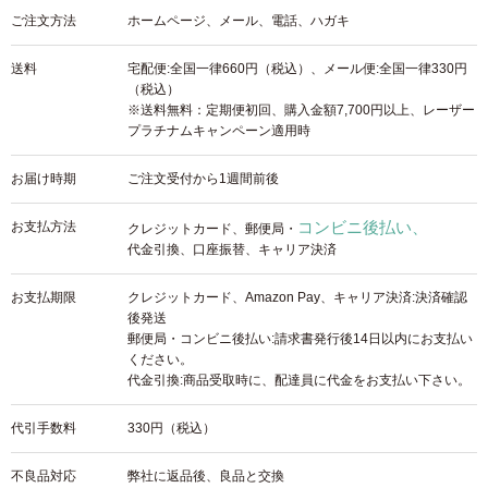
ご注文方法
ホームページ、メール、電話、ハガキ
送料
宅配便:全国一律660円（税込）、メール便:全国一律330円
（税込）
※送料無料：定期便初回、購入金額7,700円以上、レーザー
プラチナムキャンペーン適用時
お届け時期
ご注文受付から1週間前後
コンビニ後払い、
お支払方法
クレジットカード、
郵便局・
代金引換、口座振替、キャリア決済
お支払期限
クレジットカード、Amazon Pay、キャリア決済:決済確認
後発送
郵便局・コンビニ後払い
:請求書発行後14日以内にお支払い
ください。
代金引換:商品受取時に、配達員に代金をお支払い下さい。
代引手数料
330円（税込）
不良品対応
弊社に返品後、良品と交換