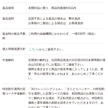
返品規則
未開封品に限り、商品到着後8日以内
返品送料
品質不良による返品の場合は、弊社負担
お客様のご都合による場合は、お客様負担
返金時の振込手数
ご利用の金融機関にかかわらず、一律330円（税込）
料
こちら
個人情報保護方針
からご参照下さい。
中途解約
定期便の解約は、次回商品発送の10日前(30日未満周期の場
合は3日前)までにお電話にてご連絡下さい。
期間を過ぎますと商品の発送準備に入ってしまうため、変
更・停止の処理を致しかねます。あらかじめご了承くださ
い。
特別割引適用の定
「3Uクレンジングジェル」「ダニとりハンター」の特別割
期コース中途解約
引を適用した定期コースの場合、初回商品のお受取りのみ
でご解約される場合、不正転売防止の観点から、特別割引
価格と通常価格の差額を請求させていただきますので、あ
らかじめご了承ください。