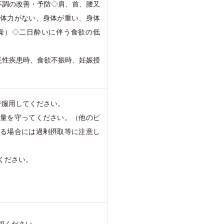
不調の改善・予防◇肩、首、腰又
、体力がない、身体が重い、身体
燥）◇二日酔いに伴う食欲の低
耗性疾患時、食欲不振時、妊娠授
で服用してください。
用量を守ってください。（他のビ
する場合には過剰摂取等に注意し
ください。
認ください。