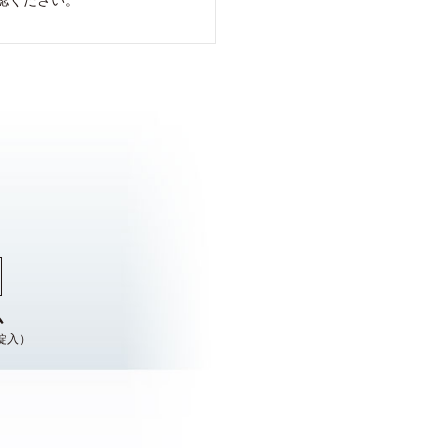
ム
 錠入）