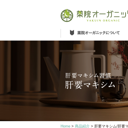
Home
>
商品紹介
> 肝要マキシム/肝要