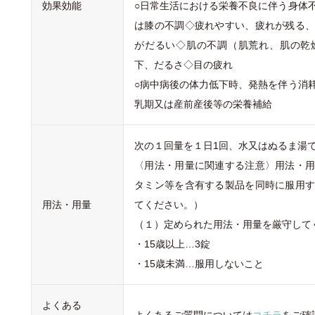
効果効能
○日常生活における栄養不良に伴う身体
は膝の不調◇疲れやすい、疲れが残る
がだるい◇肌の不調（肌荒れ、肌の乾
下、だるさ◇目の疲れ
○病中病後の体力低下時、発熱を伴う消
乳期又は産前産後等の栄養補給
次の１回量を１日1回、水又はぬるま湯
〈用法・用量に関連する注意〉用法・
タミン等を含有する製品を同時に服用
用法・用量
てください。）
（１）定められた用法・用量を厳守して
・15歳以上…3錠
・15歳未満…服用しないこと
よくある
よくあるご質問については
コチラ
をご確