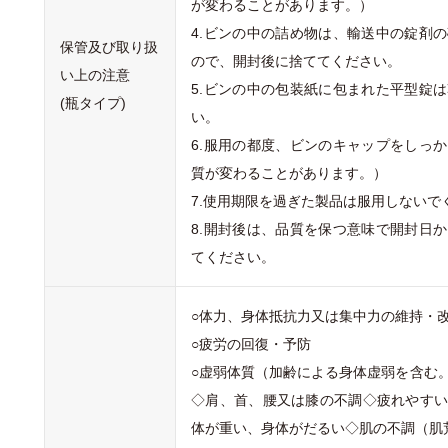
が変わることがあります。）
4.ビンの中の詰め物は、輸送中の錠剤
保管及び取り扱
ので、開封後に捨ててください。
い上の注意
5.ビンの中の包装紙に包まれた平型錠
(瓶タイプ)
い。
6.服用の都度、ビンのキャップをしっ
質が変わることがあります。）
7.使用期限を過ぎた製品は服用しないで
8.開封後は、品質を保つ意味で開封日
てください。
○体力、身体抵抗力又は集中力の維持・
○疲労の回復・予防
○虚弱体質（加齢による身体虚弱を含む
◇肩、首、腰又は膝の不調◇疲れやす
体が重い、身体がだるい◇肌の不調（肌