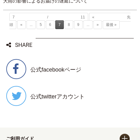
大雨の影響によるお届けの遅延について
7 / 11
« 先
頭
«
...
5
6
7
8
9
...
»
最後 »
SHARE
公式facebookページ
公式twitterアカウント
ご利用ガイド